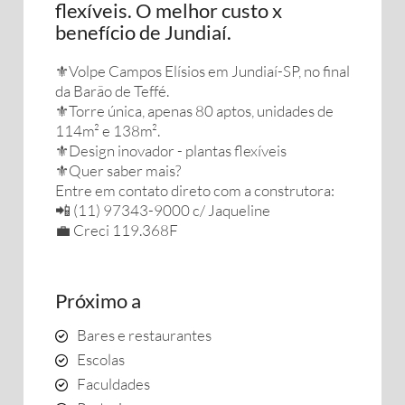
flexíveis. O melhor custo x
benefício de Jundiaí.
⚜️Volpe Campos Elísios em Jundiaí-SP, no final
da Barão de Teffé.
⚜️Torre única, apenas 80 aptos, unidades de
114m² e 138m².
⚜️Design inovador - plantas flexíveis
⚜️Quer saber mais?
Entre em contato direto com a construtora:
📲 (11) 97343-9000 c/ Jaqueline
💼 Creci 119.368F
Próximo a
Bares e restaurantes
Escolas
Faculdades