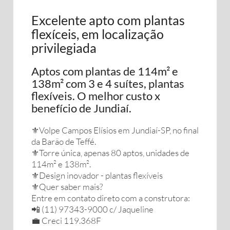
Excelente apto com plantas
flexíceis, em localização
privilegiada
Aptos com plantas de 114m² e
138m² com 3 e 4 suítes, plantas
flexíveis. O melhor custo x
benefício de Jundiaí.
⚜️Volpe Campos Elísios em Jundiaí-SP, no final
da Barão de Teffé.
⚜️Torre única, apenas 80 aptos, unidades de
114m² e 138m².
⚜️Design inovador - plantas flexíveis
⚜️Quer saber mais?
Entre em contato direto com a construtora:
📲 (11) 97343-9000 c/ Jaqueline
💼 Creci 119.368F