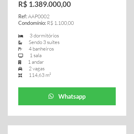
R$ 1.389.000,00
Ref:
AAP0002
Condomínio:
R$ 1.100,00
3 dormitórios
Sendo 3 suítes
4 banheiros
1 sala
1 andar
2 vagas
114,63 m²
Whatsapp