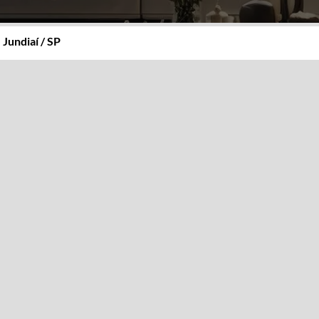
»
Jundiaí / SP