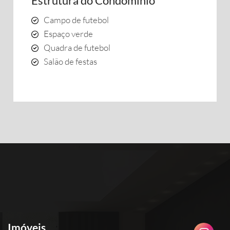
Estrutura do Condomínio
Campo de futebol
Espaço verde
Quadra de futebol
Salão de festas
Imóveis