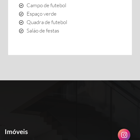
Campo de futebol
Espaço verde
Quadra de futebol
Salão de festas
Imóveis