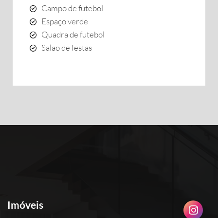
Campo de futebol
Espaço verde
Quadra de futebol
Salão de festas
Imóveis