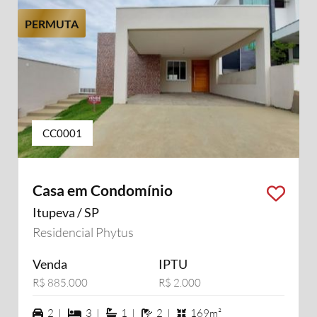
PERMUTA
CC0001
Casa em Condomínio
Itupeva / SP
Residencial Phytus
Venda
IPTU
R$ 885.000
R$ 2.000
2 vagas na garagem
3 dormiórios
1 suítes
2 banheiros
2 |
3 |
1 |
2 |
169m²