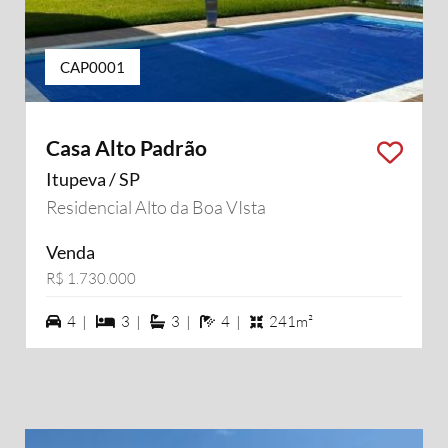
CAP0001
Casa Alto Padrão
Itupeva / SP
Residencial Alto da Boa VIsta
Venda
R$ 1.730.000
4 vagas na garagem
3 dormiórios
3 suítes
4 banheiros
4 |
3 |
3 |
4 |
241m²