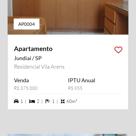
AP0004
Apartamento
Jundiaí / SP
Residencial Vila Arens
Venda
IPTU Anual
R$ 375.000
R$ 855
1 vagas na garagem
2 dormiórios
1 banheiros
1 |
2 |
1 |
60m²