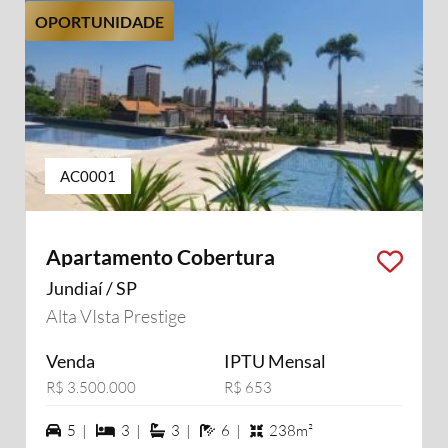
OPORTUNIDADE
AC0001
Apartamento Cobertura
Jundiaí / SP
Alta VIsta Prestige
Venda
IPTU Mensal
R$ 3.500.000
R$ 653
5 vagas na garagem
3 dormiórios
3 suítes
6 banheiros
5 |
3 |
3 |
6 |
238m²