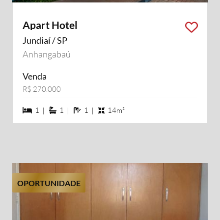
Apart Hotel
Jundiaí / SP
Anhangabaú
Venda
R$ 270.000
1 dormiórios
1 suítes
1 banheiros
1 |
1 |
1 |
14m²
OPORTUNIDADE