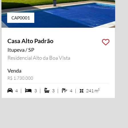
CAP0001
Casa Alto Padrão
Itupeva / SP
Residencial Alto da Boa VIsta
Venda
R$ 1.730.000
4 vagas na garagem
3 dormiórios
3 suítes
4 banheiros
4 |
3 |
3 |
4 |
241 m²