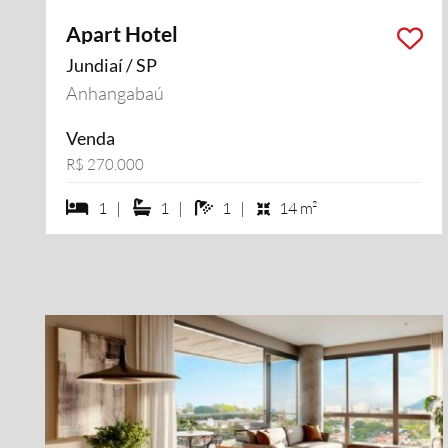
Apart Hotel
Jundiaí / SP
Anhangabaú
Venda
R$ 270.000
1 dormiórios
1 suítes
1 banheiros
1 |
1 |
1 |
14 m²