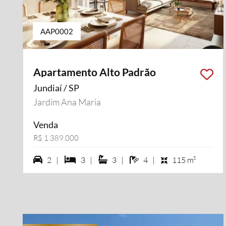
AAP0002
Apartamento Alto Padrão
Jundiaí / SP
Jardim Ana Maria
Venda
R$ 1.389.000
2 vagas na garagem
3 dormiórios
3 suítes
4 banheiros
2 |
3 |
3 |
4 |
115 m²