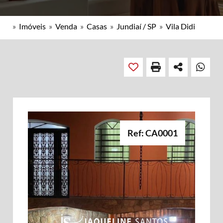
»
Imóveis
»
Venda
»
Casas
»
Jundiaí / SP
»
Vila Didi
Ref: CA0001